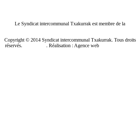
Le Syndicat intercommunal Txakurrak est membre de la
Confédération nationale des SPA de France
Copyright © 2014 Syndicat intercommunal Txakurrak.
Tous droits
réservés.
Plan du site
. Réalisation : Agence web
Benzen Solutions
Internet