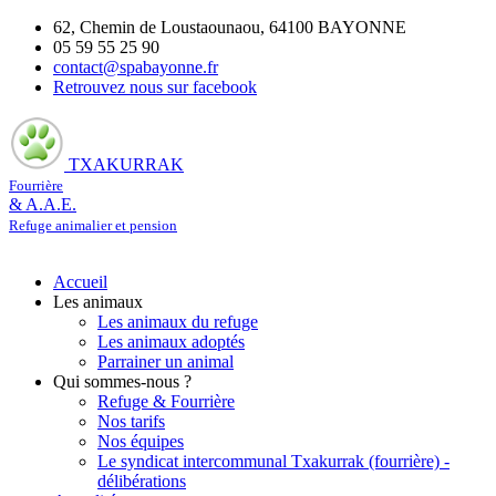
62, Chemin de Loustaounaou, 64100 BAYONNE
05 59 55 25 90
contact@spabayonne.fr
Retrouvez nous sur facebook
TXAKURRAK
Fourrière
& A.A.E.
Refuge animalier et pension
Accueil
Les animaux
Les animaux du refuge
Les animaux adoptés
Parrainer un animal
Qui sommes-nous ?
Refuge & Fourrière
Nos tarifs
Nos équipes
Le syndicat intercommunal Txakurrak (fourrière) -
délibérations