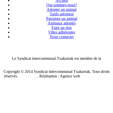
Accueil
Qui sommes-nous?
Adopter un animal
Tarifs adoption
Parrainer un animal
Animaux adoptés
Faire un don
Villes adhérentes
Nous contacter
Le Syndicat intercommunal Txakurrak est membre de la
Confédération nationale des SPA de France
Copyright © 2014 Syndicat intercommunal Txakurrak.
Tous droits
réservés.
Plan du site
. Réalisation : Agence web
Benzen Solutions
Internet