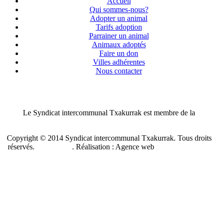
Accueil
Qui sommes-nous?
Adopter un animal
Tarifs adoption
Parrainer un animal
Animaux adoptés
Faire un don
Villes adhérentes
Nous contacter
Le Syndicat intercommunal Txakurrak est membre de la
Confédération nationale des SPA de France
Copyright © 2014 Syndicat intercommunal Txakurrak.
Tous droits
réservés.
Plan du site
. Réalisation : Agence web
Benzen Solutions
Internet