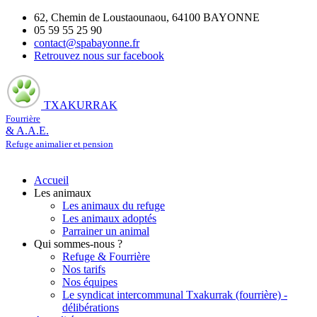
62, Chemin de Loustaounaou, 64100 BAYONNE
05 59 55 25 90
contact@spabayonne.fr
Retrouvez nous sur facebook
TXAKURRAK
Fourrière
& A.A.E.
Refuge animalier et pension
Accueil
Les animaux
Les animaux du refuge
Les animaux adoptés
Parrainer un animal
Qui sommes-nous ?
Refuge & Fourrière
Nos tarifs
Nos équipes
Le syndicat intercommunal Txakurrak (fourrière) -
délibérations