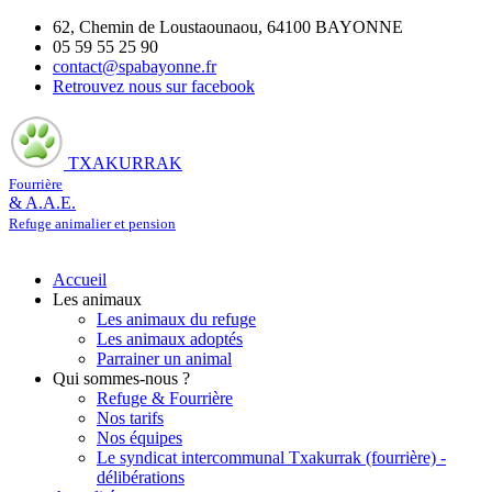
62, Chemin de Loustaounaou, 64100 BAYONNE
05 59 55 25 90
contact@spabayonne.fr
Retrouvez nous sur facebook
TXAKURRAK
Fourrière
& A.A.E.
Refuge animalier et pension
Accueil
Les animaux
Les animaux du refuge
Les animaux adoptés
Parrainer un animal
Qui sommes-nous ?
Refuge & Fourrière
Nos tarifs
Nos équipes
Le syndicat intercommunal Txakurrak (fourrière) -
délibérations