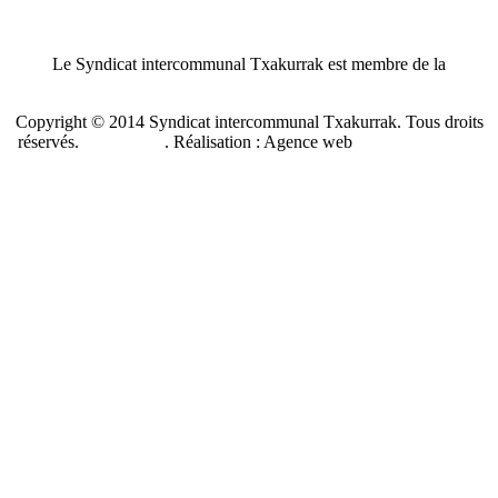
Le Syndicat intercommunal Txakurrak est membre de la
Confédération nationale des SPA de France
Copyright © 2014 Syndicat intercommunal Txakurrak.
Tous droits
réservés.
Plan du site
. Réalisation : Agence web
Benzen Solutions
Internet