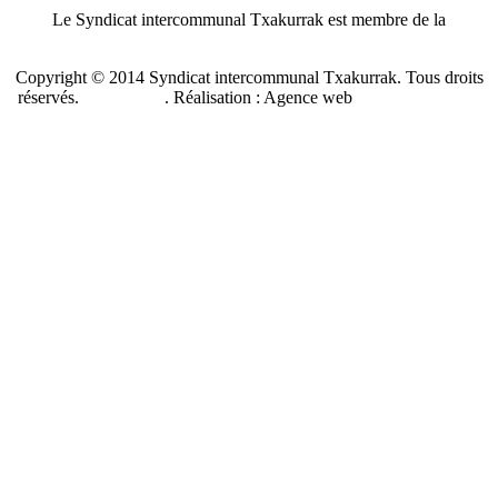
Le Syndicat intercommunal Txakurrak est membre de la
Confédération nationale des SPA de France
Copyright © 2014 Syndicat intercommunal Txakurrak.
Tous droits
réservés.
Plan du site
. Réalisation : Agence web
Benzen Solutions
Internet