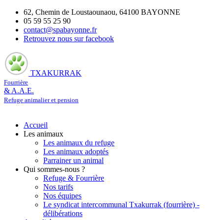
62, Chemin de Loustaounaou, 64100 BAYONNE
05 59 55 25 90
contact@spabayonne.fr
Retrouvez nous sur facebook
TXAKURRAK
Fourrière
& A.A.E.
Refuge animalier et pension
Accueil
Les animaux
Les animaux du refuge
Les animaux adoptés
Parrainer un animal
Qui sommes-nous ?
Refuge & Fourrière
Nos tarifs
Nos équipes
Le syndicat intercommunal Txakurrak (fourrière) -
délibérations