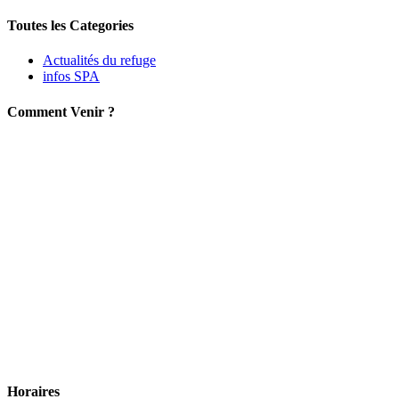
Toutes les
Categories
Actualités du refuge
infos SPA
C
omment
Venir ?
H
oraires