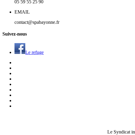
05 59 55 25 90
EMAIL
contact@spabayonne.fr
S
uivez
-nous
Le refuge
Le Syndicat i