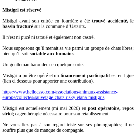
Mistigri est réservé
Mistigri avant son entrée en fourrière a été
trouvé accidenté, le
bassin fracturé
sur la commune d’Ustaritz.
Il n'est ni pucé ni tatoué et également non castré.
Nous supposons qu’il menait sa vie parmi un groupe de chats libres;
bien qu’il soit
sociable aux humains
.
Un gentleman baroudeur en quelque sorte.
Mistigri a pu être opéré et un
financement participatif
est en ligne
(lien ci dessous pour apporter une contribution).
https://www.helloasso.com/associations/animaux-assistance-
europe/collectes/sauvetage-chats-risky-elana-mistigris
Mistigri est actuellement (mi mai 2026) en
post opératoire, repos
strict
; cageothérapie nécessaire pour son rétablissement.
Ne vous fiez pas à son regard triste sur ses photographies; il ne
souffre plus que de manque de compagnie.