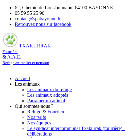
62, Chemin de Loustaounaou, 64100 BAYONNE
05 59 55 25 90
contact@spabayonne.fr
Retrouvez nous sur facebook
TXAKURRAK
Fourrière
& A.A.E.
Refuge animalier et pension
Accueil
Les animaux
Les animaux du refuge
Les animaux adoptés
Parrainer un animal
Qui sommes-nous ?
Refuge & Fourrière
Nos tarifs
Nos équipes
Le syndicat intercommunal Txakurrak (fourrière) -
délibérations