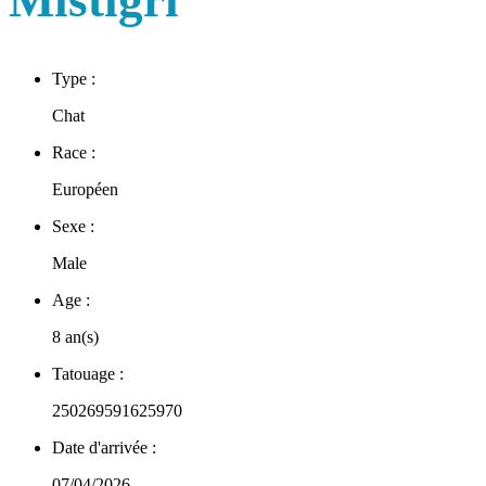
Mistigri
Type :
Chat
Race :
Européen
Sexe :
Male
Age :
8 an(s)
Tatouage :
250269591625970
Date d'arrivée :
07/04/2026