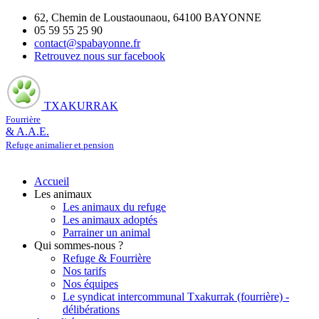
62, Chemin de Loustaounaou, 64100 BAYONNE
05 59 55 25 90
contact@spabayonne.fr
Retrouvez nous sur facebook
TXAKURRAK
Fourrière
& A.A.E.
Refuge animalier et pension
Accueil
Les animaux
Les animaux du refuge
Les animaux adoptés
Parrainer un animal
Qui sommes-nous ?
Refuge & Fourrière
Nos tarifs
Nos équipes
Le syndicat intercommunal Txakurrak (fourrière) -
délibérations