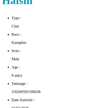
Halsin
Type :
Chat
Race :
Européen
Sexe :
Male
Age :
8 an(s)
Tatouage :
250269591599438
Date d'arrivée :