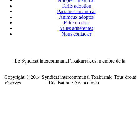
Adopter un animal
Tarifs adoption
Parrainer un animal
Animaux adoptés
Faire un don
Villes adhérentes
Nous contacter
Le Syndicat intercommunal Txakurrak est membre de la
Confédération nationale des SPA de France
Copyright © 2014 Syndicat intercommunal Txakurrak.
Tous droits
réservés.
Plan du site
. Réalisation : Agence web
Benzen Solutions
Internet