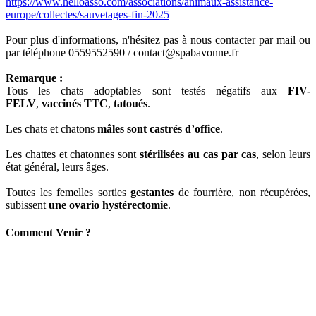
https://www.helloasso.com/associations/animaux-assistance-
europe/collectes/sauvetages-fin-2025
Pour plus d'informations, n'hésitez pas à nous contacter par mail ou
par téléphone 0559552590 / contact@spabavonne.fr
Remarque :
Tous les chats adoptables sont testés négatifs aux
FIV-
FELV
,
vaccinés TTC
,
tatoués
.
Les chats et chatons
mâles sont castrés d’office
.
Les chattes et chatonnes sont
stérilisées au cas par cas
, selon leurs
état général, leurs âges.
Toutes les femelles sorties
gestantes
de fourrière, non récupérées,
subissent
une ovario hystérectomie
.
C
omment
Venir ?