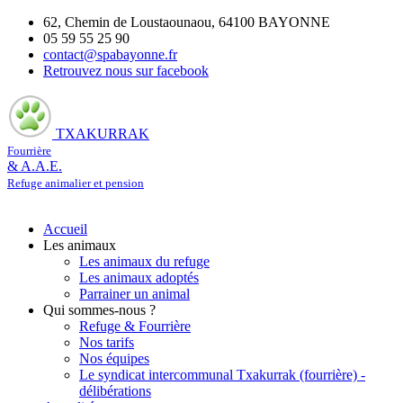
62, Chemin de Loustaounaou, 64100 BAYONNE
05 59 55 25 90
contact@spabayonne.fr
Retrouvez nous sur facebook
TXAKURRAK
Fourrière
& A.A.E.
Refuge animalier et pension
Accueil
Les animaux
Les animaux du refuge
Les animaux adoptés
Parrainer un animal
Qui sommes-nous ?
Refuge & Fourrière
Nos tarifs
Nos équipes
Le syndicat intercommunal Txakurrak (fourrière) -
délibérations