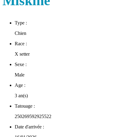
Miskine
Type :
Chien
Race :
X setter
Sexe :
Male
Age :
3 an(s)
Tatouage :
250269592925522
Date d'arrivée :