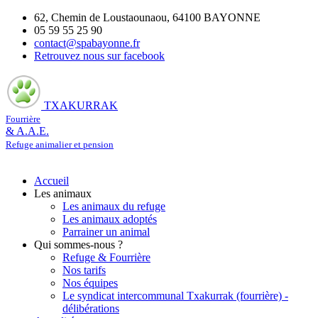
62, Chemin de Loustaounaou, 64100 BAYONNE
05 59 55 25 90
contact@spabayonne.fr
Retrouvez nous sur facebook
TXAKURRAK
Fourrière
& A.A.E.
Refuge animalier et pension
Accueil
Les animaux
Les animaux du refuge
Les animaux adoptés
Parrainer un animal
Qui sommes-nous ?
Refuge & Fourrière
Nos tarifs
Nos équipes
Le syndicat intercommunal Txakurrak (fourrière) -
délibérations