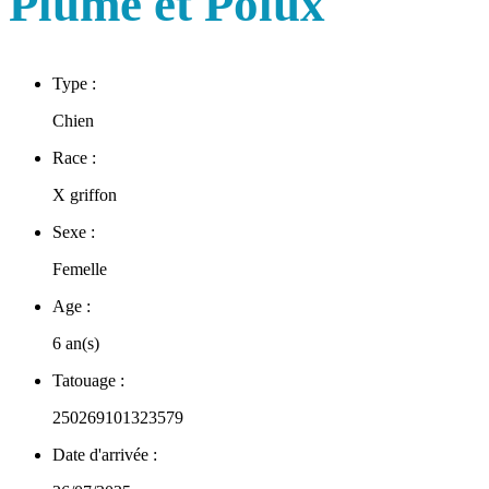
Plume et Polux
Type :
Chien
Race :
X griffon
Sexe :
Femelle
Age :
6 an(s)
Tatouage :
250269101323579
Date d'arrivée :