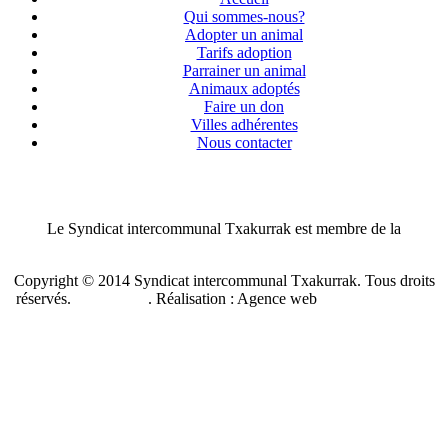
Qui sommes-nous?
Adopter un animal
Tarifs adoption
Parrainer un animal
Animaux adoptés
Faire un don
Villes adhérentes
Nous contacter
Le Syndicat intercommunal Txakurrak est membre de la
Confédération nationale des SPA de France
Copyright © 2014 Syndicat intercommunal Txakurrak.
Tous droits
réservés.
Plan du site
. Réalisation : Agence web
Benzen Solutions
Internet