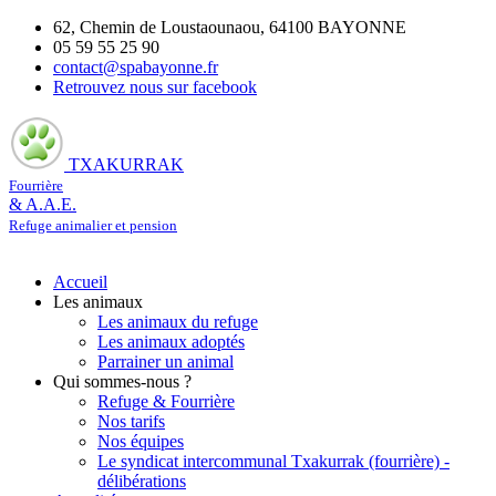
62, Chemin de Loustaounaou, 64100 BAYONNE
05 59 55 25 90
contact@spabayonne.fr
Retrouvez nous sur facebook
TXAKURRAK
Fourrière
& A.A.E.
Refuge animalier et pension
Accueil
Les animaux
Les animaux du refuge
Les animaux adoptés
Parrainer un animal
Qui sommes-nous ?
Refuge & Fourrière
Nos tarifs
Nos équipes
Le syndicat intercommunal Txakurrak (fourrière) -
délibérations